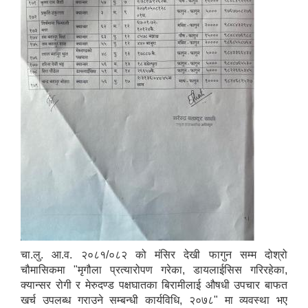
चा.लु. आ.व. २०८१/०८२ को मंसिर देखी फागुन सम्म दोश्रो
चौमासिकमा "मृगौला प्रत्यारोपण गरेका, डायलाईसिस गरिरहेका,
क्यान्सर रोगी र मेरुदण्ड पक्षघातका बिरामीलाई औषधी उपचार बाफत
खर्च उपलब्ध गराउने सम्बन्धी कार्यविधि, २०७८" मा व्यवस्था भए