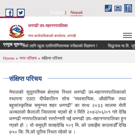
Skip to main content
English
Nepali
धनगढी उप-महानगरपालिका
नगर कार्यपालिकाको कार्यालय, धनगढी
प्रमुख सूचना::
योगीको पदपूर्तिको लागि खुला प्रतियोगितात्मक परीक्षाको विज्ञापन !
You are here
Home
»
नगर परिचय
» संक्षिप्त परिचय
संक्षिप्त परिचय
नेपालको सुदूरपश्चिम क्षेत्रमा स्थित धनगढी उप-महानगरपालिकाको
स्थापना एउटा दीर्घकालिन सोच “व्यवसायिक, औद्योगिक तथा
बहुसांस्कृतिक समुन्नत शहर धनगढी” का साथ २०३३ सालमा सेती
अञ्चलको कैलाली जिल्लामा भएको हो र मिति २०७२/०६/०१ गते देखि
धनगढी नगरपालिकाको स्तरोन्नती भई धनगढी उप–महानगरपालिका हुन
गएको हो । यो समुद्री सतहदेखि १०९ मि. को उचाइँमा काठमाडौँ देखि
७५० कि. मि.को दूरीमा स्थित रहेको छ ।