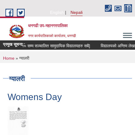
Skip to main content
English
Nepali
धनगढी उप-महानगरपालिका
नगर कार्यपालिकाको कार्यालय, धनगढी
प्रमुख सूचना::
्षा ८ देखि १० सम्म सञ्चालित सामुदायिक विद्यालयहरु सबै]
विद्यालयको अन्तिम लेखापरीक्
You are here
Home
» ग्यालरी
ग्यालरी
Womens Day