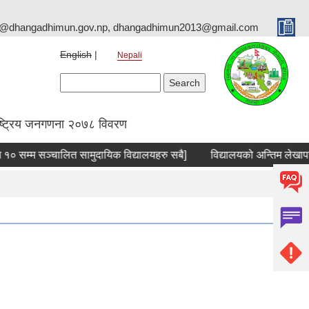
o@dhangadhimun.gov.np, dhangadhimun2013@gmail.com
English
Nepali
Search form
Search
ष्ट्रिय जनगणना २०७८ विवरण
 १० सम्म सञ्चालित सामुदायिक विद्यालयहरु सबै]
विद्यालयको अन्तिम लेखापरीक