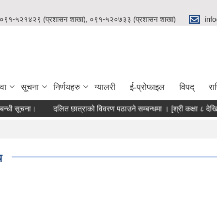
 ०९१-५२१४२९ (प्रशासन शाखा), ०९१-५२०७३३ (प्रशासन शाखा)
inf
वा
सूचना
निर्णयहरु
ग्यालरी
ई-प्रोफाइल
विपद्
रा
न्धी सूचना।
दलित छात्राको विवरण पठाउने सम्बन्धमा । [श्री कक्षा ८ देखि
य