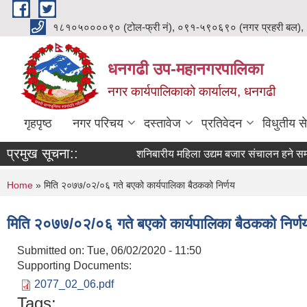
Skip to main content
१८१०५००००९० (टोल-फ्री नं), ०९१-५९०६९० (नगर प्रहरी बल),
धनगढी उप-महानगरपालिका
नगर कार्यपालिकाको कार्यालय, धनगढी
गृहपृष्ठ
नगर परिचय
दस्तावेज
प्रतिवेदन
विधुतीय से
प्रमुख सूचना::
शनिबारीय महिला उद्यम बजार संचालन हने सम्ब
You are here
Home
» मिति २०७७/०२/०६ गते बएको कार्यपालिका बैठकको निर्णय
मिति २०७७/०२/०६ गते बएको कार्यपालिका बैठकको निर्ण
Submitted on:
Tue, 06/02/2020 - 11:50
Supporting Documents:
2077_02_06.pdf
Tags: