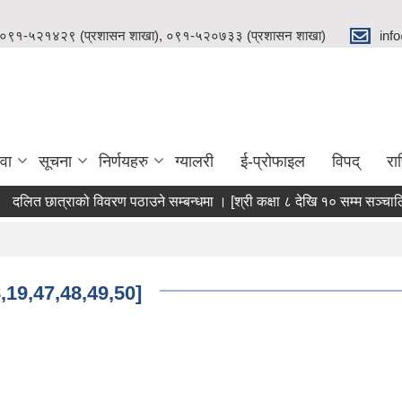
 ०९१-५२१४२९ (प्रशासन शाखा), ०९१-५२०७३३ (प्रशासन शाखा)
inf
वा
सूचना
निर्णयहरु
ग्यालरी
ई-प्रोफाइल
विपद्
रा
दलित छात्राको विवरण पठाउने सम्बन्धमा । [श्री कक्षा ८ देखि १० सम्म सञ्चालित
,18,19,47,48,49,50]