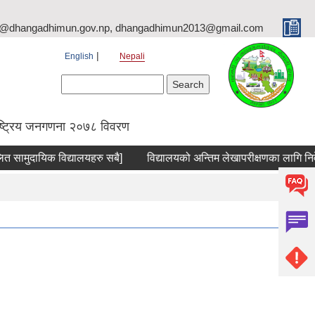
o@dhangadhimun.gov.np, dhangadhimun2013@gmail.com
English
Nepali
Search form
Search
ष्ट्रिय जनगणना २०७८ विवरण
 सामुदायिक विद्यालयहरु सबै]
विद्यालयको अन्तिम लेखापरीक्षणका लागि निवेदन 