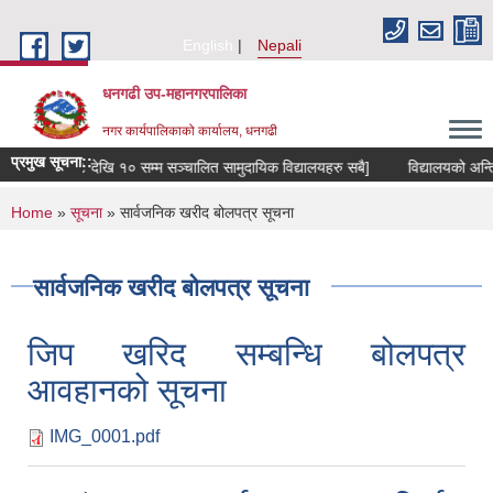
Skip to main content
English
Nepali
धनगढी उप-महानगरपालिका
नगर कार्यपालिकाको कार्यालय, धनगढी
प्रमुख सूचना::
। [श्री कक्षा ८ देखि १० सम्म सञ्चालित सामुदायिक विद्यालयहरु सबै]
विद्यालयको अन्तिम
You are here
Home
»
सूचना
» सार्वजनिक खरीद बोलपत्र सूचना
सार्वजनिक खरीद बोलपत्र सूचना
जिप खरिद सम्बन्धि बोलपत्र
आवहानको सूचना
IMG_0001.pdf