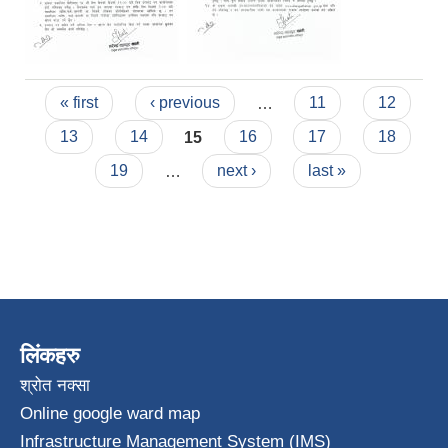
Pages
« first
‹ previous
…
11
12
13
14
15
16
17
18
19
…
next ›
last »
लिंकहरु
श्रोत नक्सा
Online google ward map
Infrastructure Management System (IMS)