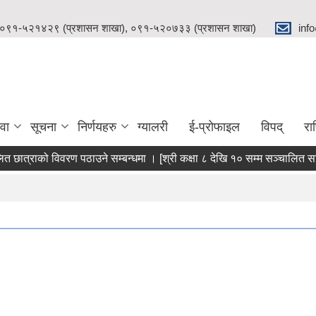
 ०९१-५२१४२९ (प्रशासन शाखा), ०९१-५२०७३३ (प्रशासन शाखा)
inf
वा
सूचना
निर्णयहरु
ग्यालरी
ई-प्रोफाइल
विपद्
रा
्राको विवरण पठाउने सम्बन्धमा । [श्री कक्षा ८ देखि १० सम्म सञ्चालित सामुदाय