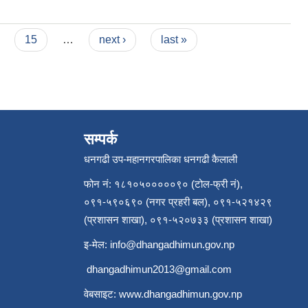
15
…
next ›
last »
सम्पर्क
धनगढी उप-महानगरपालिका धनगढी कैलाली
फोन नं: १८१०५०००००९० (टोल-फ्री नं),
०९१-५९०६९० (नगर प्रहरी बल), ०९१-५२१४२९
(प्रशासन शाखा), ०९१-५२०७३३ (प्रशासन शाखा)
इ-मेल:
info@dhangadhimun.gov.np
dhangadhimun2013@gmail.com
वेबसाइट:
www.dhangadhimun.gov.np