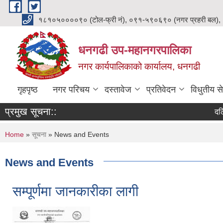
Skip to main content
१८१०५००००९० (टोल-फ्री नं), ०९१-५९०६९० (नगर प्रहरी बल),
धनगढी उप-महानगरपालिका
नगर कार्यपालिकाको कार्यालय, धनगढी
गृहपृष्ठ
नगर परिचय
दस्तावेज
प्रतिवेदन
विधुतीय से
प्रमुख सूचना::
दलित छात
You are here
Home
»
सूचना
» News and Events
News and Events
सम्पूर्णमा जानकारीका लागी