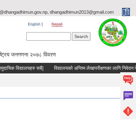
o@dhangadhimun.gov.np, dhangadhimun2013@gmail.com
English
Nepali
Search form
Search
ष्ट्रिय जनगणना २०७८ विवरण
िक विद्यालयहरु सबै]
विद्यालयको अन्तिम लेखापरीक्षणका लागि निवेदन पेश गर्ने